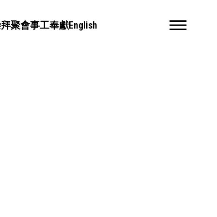
崇拜聚會
事工
奉獻
English