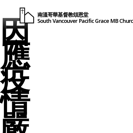
南溫哥華基督教頌恩堂
因
South Vancouver
Pacific Grace
MB Chur
應
疫
情
嚴