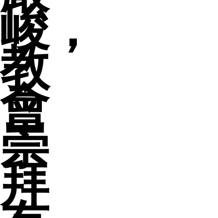
峻，
教
會
崇
拜